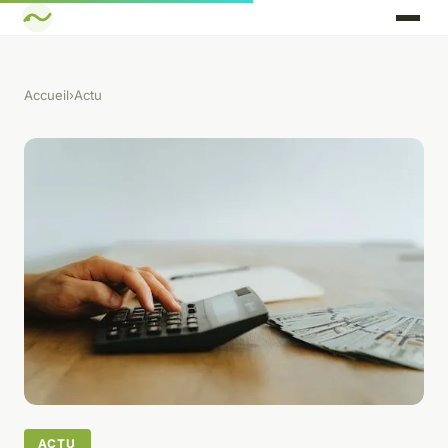
Accueil
›
Actu
ACTU