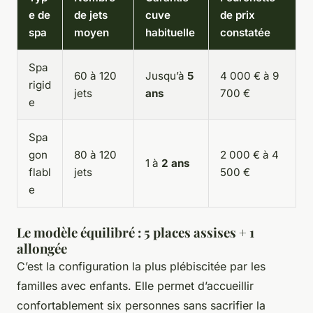
e de
de jets
cuve
de prix
spa
moyen
habituelle
constatée
Spa
60 à 120
Jusqu’à
5
4 000 € à 9
rigid
jets
ans
700 €
e
Spa
gon
80 à 120
2 000 € à 4
1 à
2 ans
flabl
jets
500 €
e
Le modèle équilibré : 5 places assises + 1
allongée
C’est la configuration la plus plébiscitée par les
familles avec enfants. Elle permet d’accueillir
confortablement six personnes sans sacrifier la