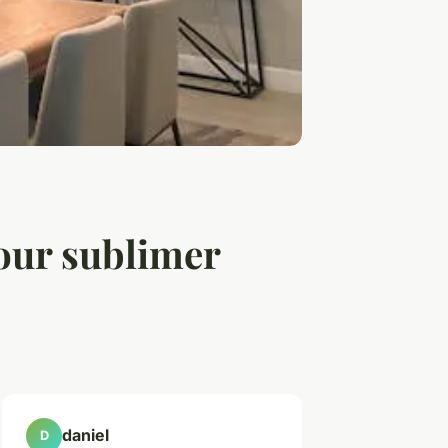
pour sublimer
daniel
D