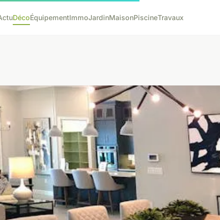
Actu
Déco
Équipement
Immo
Jardin
Maison
Piscine
Travaux