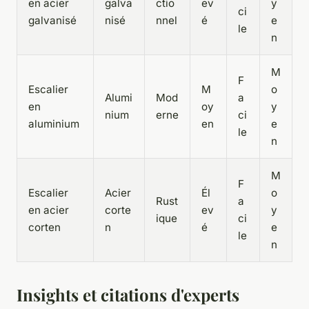
en acier
galva
ctio
ev
y
ci
galvanisé
nisé
nnel
é
e
le
n
M
F
Escalier
M
o
Alumi
Mod
a
en
oy
y
nium
erne
ci
aluminium
en
e
le
n
M
F
Escalier
Acier
Él
o
Rust
a
en acier
corte
ev
y
ique
ci
corten
n
é
e
le
n
Insights et citations d'experts