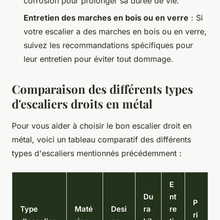
corrosion pour prolonger sa durée de vie.
Entretien des marches en bois ou en verre
: Si
votre escalier a des marches en bois ou en verre,
suivez les recommandations spécifiques pour
leur entretien pour éviter tout dommage.
Comparaison des différents types
d'escaliers droits en métal
Pour vous aider à choisir le bon escalier droit en
métal, voici un tableau comparatif des différents
types d'escaliers mentionnés précédemment :
E
Du
nt
P
Type
Maté
Desi
ra
re
ri