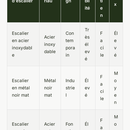
d'escalier
riau
gn
bil
ti
x
ité
e
n
Tr
Escalier
Con
F
Él
Acier
ès
en acier
tem
a
e
inoxy
él
inoxydabl
pora
ci
v
dable
ev
e
in
le
é
é
M
F
Escalier
Métal
Indu
Él
o
a
en métal
noir
strie
ev
y
ci
noir mat
mat
l
é
e
le
n
M
F
Escalier
Acier
Fon
Él
o
a