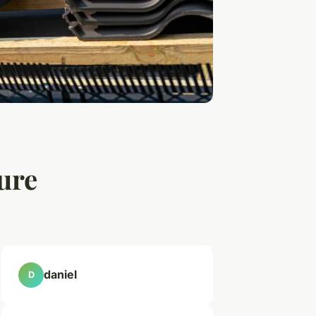
ure
daniel
D