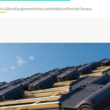
Actu
Déco
Équipement
Immo
Jardin
Maison
Piscine
Travaux