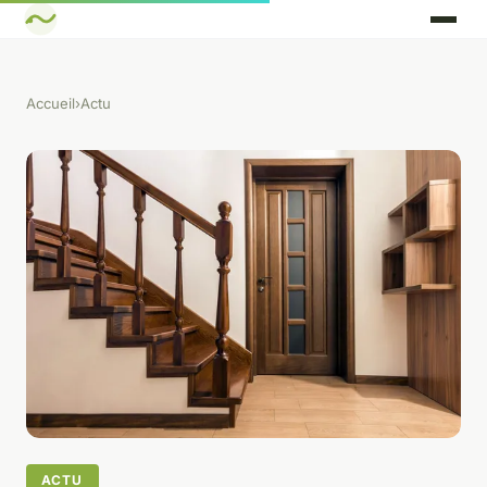
Accueil
›
Actu
ACTU