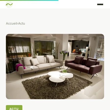
Accueil
›
Actu
ACTU